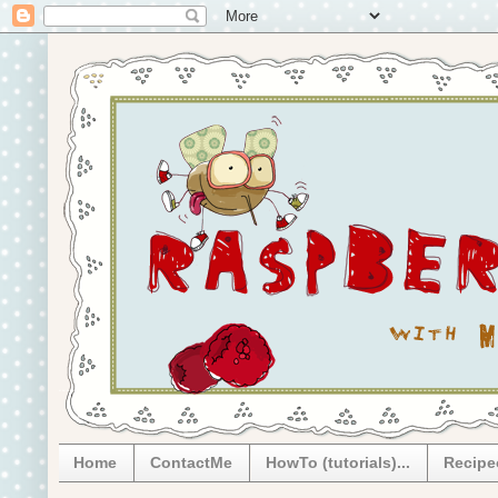
Home
ContactMe
HowTo (tutorials)...
Recip