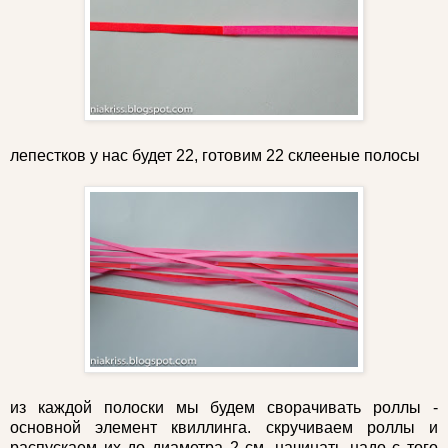
лепестков у нас будет 22, готовим 22 склееные полосы
из каждой полоски мы будем сворачивать роллы -
основной элемент квиллинга. скручиваем роллы и
распускаем их до диаметра 2 см. начинать надо с того